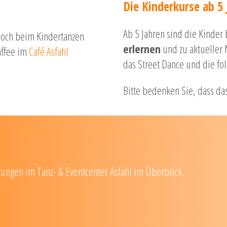
Die Kinderkurse ab 5
Ab 5 Jahren sind die Kinder
 noch beim Kindertanzen
erlernen
und zu aktueller 
affee im
Café Asfahl
das Street Dance und die fo
Bitte bedenken Sie, dass das
tungen im Tanz- & Eventcenter Asfahl im Überblick.